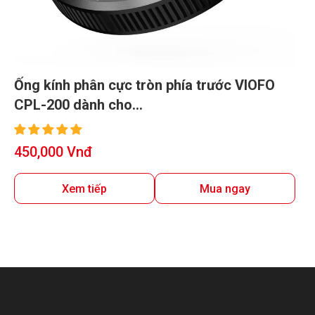
Ống kính phân cực tròn phía trước VIOFO
CPL-200 dành cho
A329S/A329/A229/A139/A139
PRO/T130/WM1
Giá
450,000 Vnđ
bán
Xem tiếp
Mua ngay