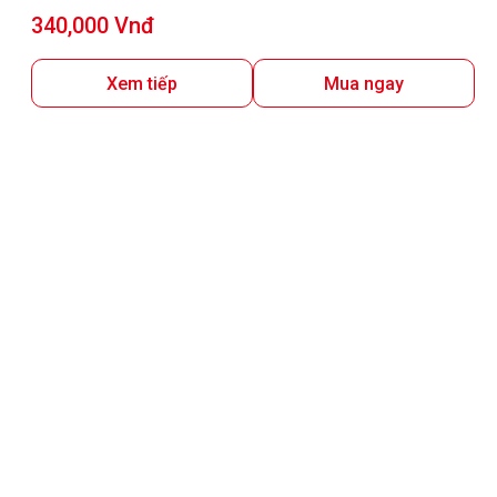
Giá
340,000 Vnđ
bán
Xem tiếp
Mua ngay