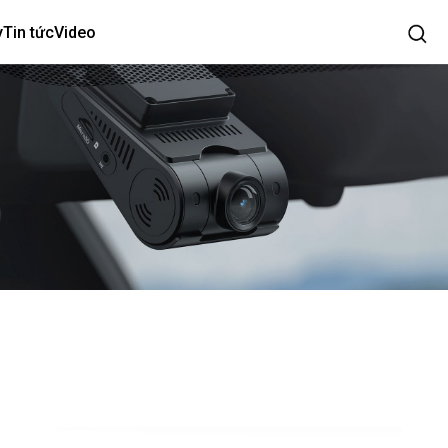
y
Tin tức
Video