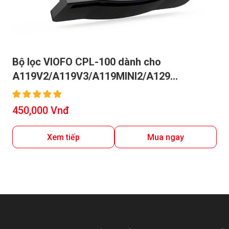
Bộ lọc VIOFO CPL-100 dành cho
A119V2/A119V3/A119MINI2/A129
Duo/A129 Pro Duo/A129 Plus Duo
Giá
450,000 Vnđ
bán
Xem tiếp
Mua ngay