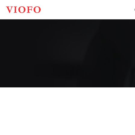
Viofo
Global
Việt
Nam