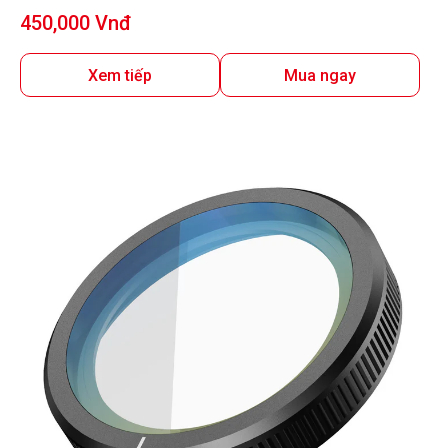
Giá
450,000 Vnđ
bán
Xem tiếp
Mua ngay