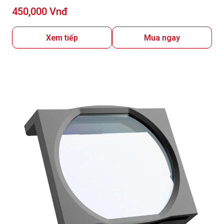
Giá
450,000 Vnđ
bán
Xem tiếp
Mua ngay