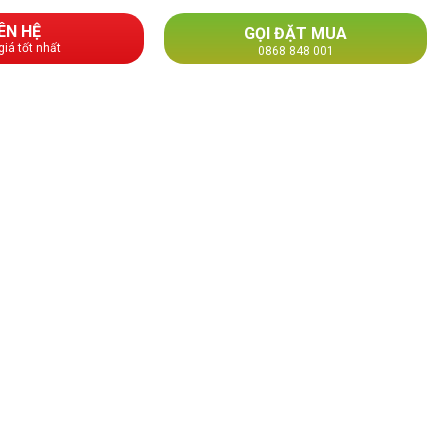
IÊN HỆ
GỌI ĐẶT MUA
giá tốt nhất
0868 848 001