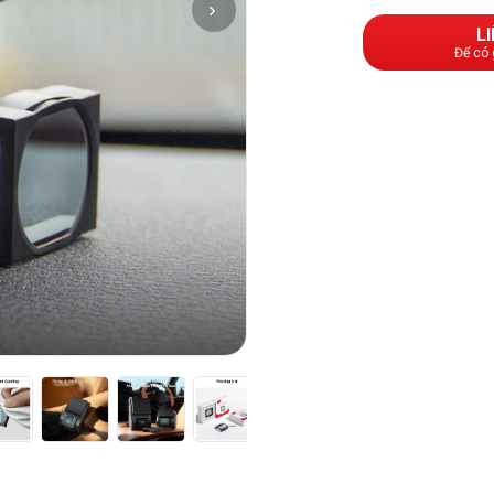
L
Để có 