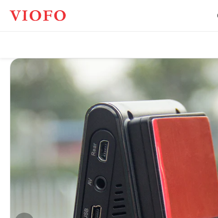
Viofo
Global
Việt
Nam