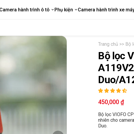
Camera hành trình ô tô
Phụ kiện
Camera hành trình xe má
Trang chủ
Bộ 
Bộ lọc 
A119V2
Duo/A12
Sale
450,000 ₫
Reg
price
pric
Bộ lọc VIOFO CPL
nhiên cho camer
Duo.