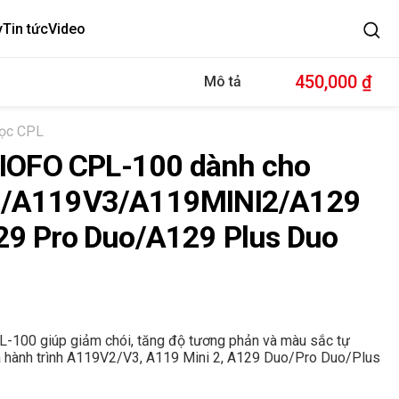
y
Tin tức
Video
Sale
450,000 ₫
Mô tả
Re
price
pri
lọc CPL
VIOFO CPL-100 dành cho
/A119V3/A119MINI2/A129
9 Pro Duo/A129 Plus Duo
ular
e
-100 giúp giảm chói, tăng độ tương phản và màu sắc tự
a hành trình A119V2/V3, A119 Mini 2, A129 Duo/Pro Duo/Plus