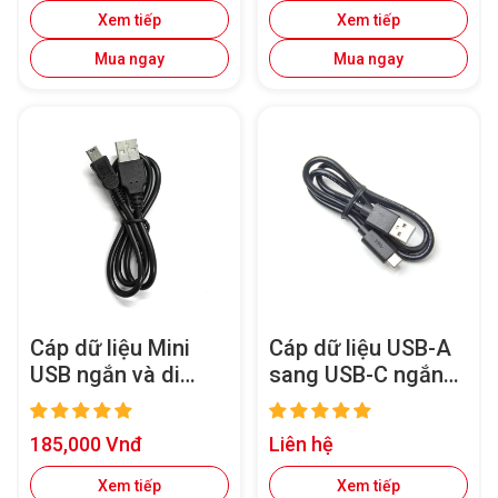
Xem tiếp
Xem tiếp
Mua ngay
Mua ngay
Cáp dữ liệu Mini
Cáp dữ liệu USB-A
USB ngắn và di
sang USB-C ngắn
động cho camera
và di động cho
hành trình VIOFO
camera hành trình
Giá
Giá
185,000 Vnđ
Liên hệ
có cổng Mini
VIOFO có cổng
bán
bán
Type-C
Xem tiếp
Xem tiếp