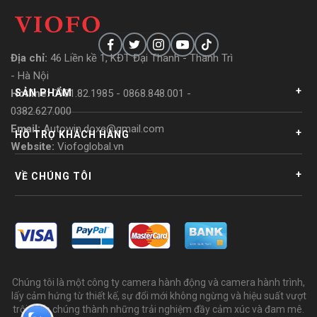
Địa chỉ
:
46 Liền kề 1, KĐT Đại Thanh - Thanh Trì
- Hà Nội
+
Hotline:
0981.82.1985 - 0868.848.001 -
SẢN PHẨM
0382.627.000
Email:
Autowin.doxe@gmail.com
+
HỖ TRỢ KHÁCH HÀNG
Website:
Viofoglobal.vn
+
VỀ CHÚNG TÔI
Chúng tôi là một công ty camera hành động và camera hành trình,
lấy cảm hứng từ thiết kế, sự đổi mới không ngừng và hiệu suất vượt
trội, biến chúng thành những trải nghiệm đầy cảm xúc và đam mê.