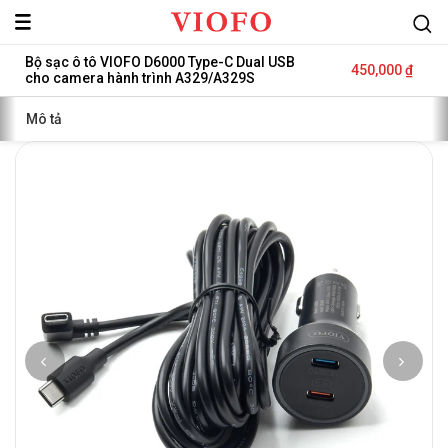
Viofo
Bộ sạc ô tô VIOFO D6000 Type-C Dual USB
Sale
450,000 ₫
cho camera hành trình A329/A329S
Global
price
Regular
price
Mô tả
Việt
Nam