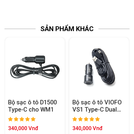
SẢN PHẨM KHÁC
Bộ sạc ô tô D1500
Bộ sạc ô tô VIOFO
Type-C cho WM1
VS1 Type-C Dual
USB kèm cáp nguồn
dài 11,48 ft
Giá
Giá
340,000 Vnđ
340,000 Vnđ
bán
bán