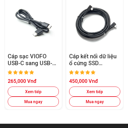
Cáp sạc VIOFO
Cáp kết nối dữ liệu
USB-C sang USB-C
ổ cứng SSD
cho camera hành
1,8M/2,5M cho
trình VIOFO có
dòng VIOFO
Giá
Giá
265,000 Vnđ
450,000 Vnđ
cổng Type-C
A329/A329S
bán
bán
Xem tiếp
Xem tiếp
Mua ngay
Mua ngay