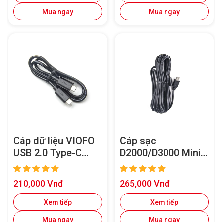
Mua ngay
Mua ngay
Cáp dữ liệu VIOFO
Cáp sạc
USB 2.0 Type-C
D2000/D3000 Mini
sang Type-C,
USB dài 4M cho
truyền dữ liệu trực
A119 V3/A129 Duo
Giá
Giá
210,000 Vnđ
265,000 Vnđ
tiếp siêu nhanh đến
hoặc A129
bán
bán
điện thoại thông
Plus/A129 Pro
Xem tiếp
Xem tiếp
minh
Mua ngay
Mua ngay