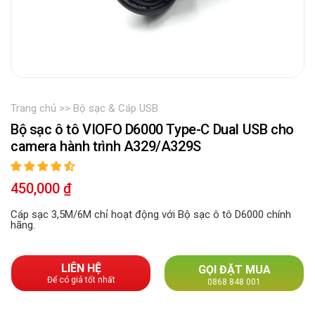
Trang chủ
Bộ sạc & Cáp USB
Bộ sạc ô tô VIOFO D6000 Type-C Dual USB cho
camera hành trình A329/A329S
Sale
450,000 ₫
Regular
price
price
Cáp sạc 3,5M/6M chỉ hoạt động với Bộ sạc ô tô D6000 chính
hãng.
LIÊN HỆ
GỌI ĐẶT MUA
Để có giá tốt nhất
0868 848 001