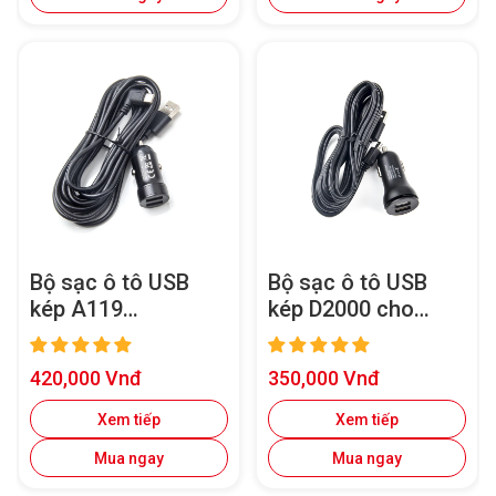
Bộ sạc ô tô USB
Bộ sạc ô tô USB
kép A119
kép D2000 cho
MINI/A119 MINI 2
A119V2/A119V3/A
Type-C có cáp
129 Duo/A129 Duo
Giá
Giá
420,000 Vnđ
350,000 Vnđ
nguồn dài 11,48 ft
IR
bán
bán
Xem tiếp
Xem tiếp
Mua ngay
Mua ngay