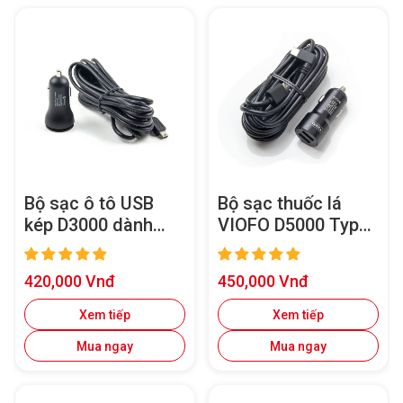
Bộ sạc ô tô USB
Bộ sạc thuốc lá
kép D3000 dành
VIOFO D5000 Type-
cho A129 Pro /
C Dual USB dành
A129 Pro Duo và
cho
Giá
Giá
420,000 Vnđ
450,000 Vnđ
A129 Plus / A129
A119Mini2/A229
bán
bán
Plus Duo
Plus/A229
Xem tiếp
Xem tiếp
Pro/A139/A139
Mua ngay
Mua ngay
Pro/T130