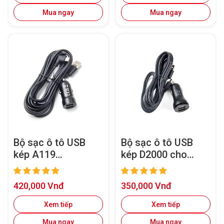
minh
Mua ngay
Mua ngay
Bộ sạc ô tô USB
Bộ sạc ô tô USB
kép A119
kép D2000 cho
MINI/A119 MINI 2
A119V2/A119V3/A
Type-C có cáp
129 Duo/A129 Duo
Giá
Giá
420,000 Vnđ
350,000 Vnđ
nguồn dài 11,48 ft
IR
bán
bán
Xem tiếp
Xem tiếp
Mua ngay
Mua ngay