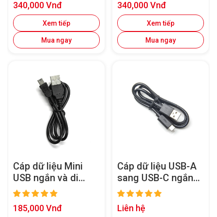
Giá
Giá
340,000 Vnđ
340,000 Vnđ
bán
bán
Xem tiếp
Xem tiếp
Mua ngay
Mua ngay
Cáp dữ liệu Mini
Cáp dữ liệu USB-A
USB ngắn và di
sang USB-C ngắn
động cho camera
và di động cho
hành trình VIOFO
camera hành trình
Giá
Giá
185,000 Vnđ
Liên hệ
có cổng Mini
VIOFO có cổng
bán
bán