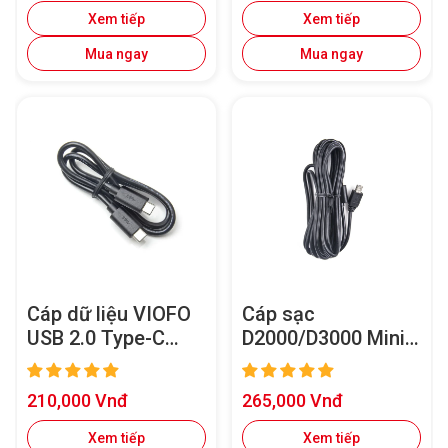
Type-C
Xem tiếp
Xem tiếp
Mua ngay
Mua ngay
Cáp dữ liệu VIOFO
Cáp sạc
USB 2.0 Type-C
D2000/D3000 Mini
sang Type-C,
USB dài 4M cho
truyền dữ liệu trực
A119 V3/A129 Duo
Giá
Giá
210,000 Vnđ
265,000 Vnđ
tiếp siêu nhanh đến
hoặc A129
bán
bán
điện thoại thông
Plus/A129 Pro
Xem tiếp
Xem tiếp