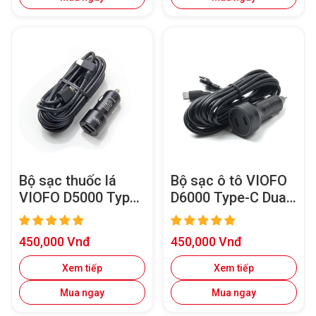
Bộ sạc thuốc lá
Bộ sạc ô tô VIOFO
VIOFO D5000 Type-
D6000 Type-C Dual
C Dual USB dành
USB cho camera
cho
hành trình
Giá
Giá
450,000 Vnđ
450,000 Vnđ
A119Mini2/A229
A329/A329S
bán
bán
Plus/A229
Xem tiếp
Xem tiếp
Pro/A139/A139
Mua ngay
Mua ngay
Pro/T130