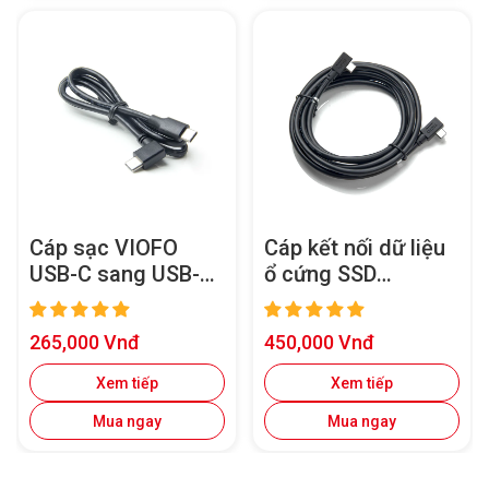
Cáp sạc VIOFO
Cáp kết nối dữ liệu
USB-C sang USB-C
ổ cứng SSD
cho camera hành
1,8M/2,5M cho
trình VIOFO có
dòng VIOFO
Giá
Giá
265,000 Vnđ
450,000 Vnđ
cổng Type-C
A329/A329S
bán
bán
Xem tiếp
Xem tiếp
Mua ngay
Mua ngay