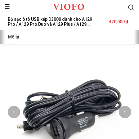
Viofo
Bộ sạc ô tô USB kép D3000 dành cho A129
Sale
420,000 ₫
Pro / A129 Pro Duo và A129 Plus / A129
Global
price
Regular
Plus Duo
price
Mô tả
Việt
Nam