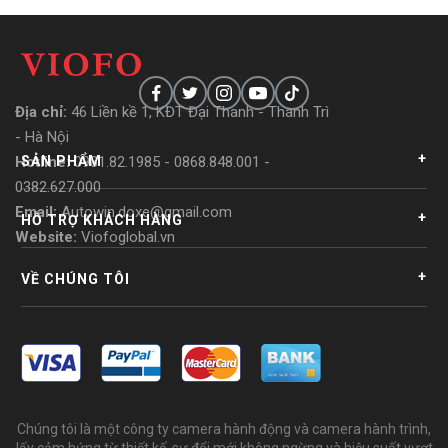
Địa chỉ
:
46 Liền kề 1, KĐT Đại Thanh - Thanh Trì
- Hà Nội
+
Hotline:
0981.82.1985 - 0868.848.001 -
SẢN PHẨM
0382.627.000
Email:
Autowin.doxe@gmail.com
+
HỖ TRỢ KHÁCH HÀNG
Website:
Viofoglobal.vn
+
VỀ CHÚNG TÔI
Chúng tôi là một công ty camera hành động và camera hành trình,