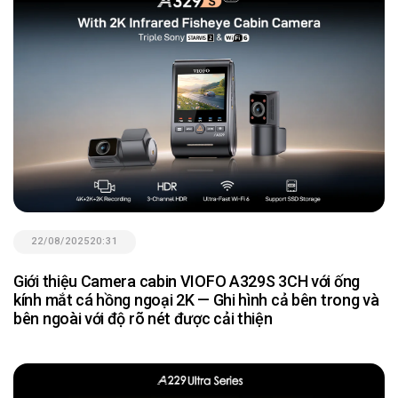
22/08/2025
20:31
Giới thiệu Camera cabin VIOFO A329S 3CH với ống
kính mắt cá hồng ngoại 2K — Ghi hình cả bên trong và
bên ngoài với độ rõ nét được cải thiện