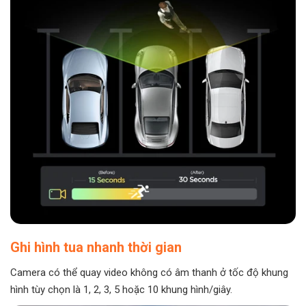
Ghi hình tua nhanh thời gian
Camera có thể quay video không có âm thanh ở tốc độ khung
hình tùy chọn là 1, 2, 3, 5 hoặc 10 khung hình/giây.