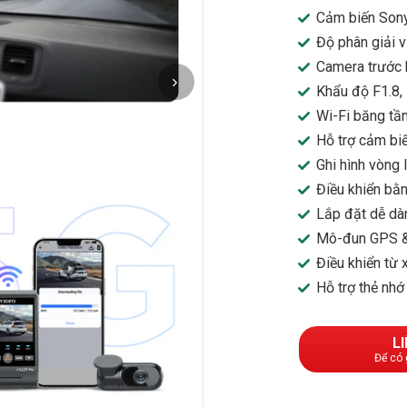
Cảm biến Son
Độ phân giải 
Camera trước 
Khẩu độ F1.8,
Wi-Fi băng tầ
Hỗ trợ cảm bi
Ghi hình vòng
Điều khiển bằ
Lắp đặt dễ dàn
Mô-đun GPS & 
Điều khiển từ
Hỗ trợ thẻ nh
L
Để có 