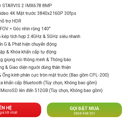
y STARVIS 2 IMX678 8MP
video 4K Mặt trước 3840x2160P 30fps
hỗ trợ HDR
 FOV = Góc nhìn rộng 140°
n kép tích hợp 2.4GHz & 5GHz siêu nhanh
ến G & Phát hiện chuyển động
 lặp & Khóa khẩn cấp tự động
ng giọng nói thông minh & Thông báo
g & Giao diện người dùng thân thiện
Ống kính phân cực tròn mặt trước (Bao gồm CPL-200)
 xa khẩn cấp Bluetooth (Tùy chọn, Không bao gồm)
ớ MicroSD lên đến 512GB (Tùy chọn, Không bao gồm)
IÊN HỆ
GỌI ĐẶT MUA
giá tốt nhất
0868 848 001