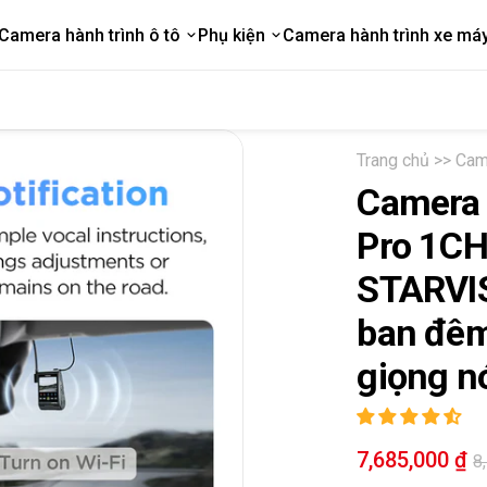
Camera hành trình ô tô
Phụ kiện
Camera hành trình xe má
Trang chủ
Cam
Camera 
Pro 1CH
STARVIS
ban đêm
giọng n
Sale
7,685,000 ₫
R
8
price
p