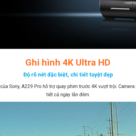
Ghi hình 4K Ultra HD
Độ rõ nét đặc biệt, chi tiết tuyệt đẹp
của Sony, A229 Pro hỗ trợ quay phim trước 4K vượt trội. Camera ma
tiết cả ngày lẫn đêm.