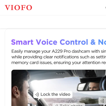
Viofo
Global
Việt
Nam