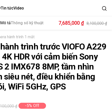
y
Tin tức
Video
Sale
7,685,000 ₫
Mô tả
Thông số kỹ thuật
Regular
8,100,000 ₫
price
price
era hành trình 1 mắt
hành trình trước VIOFO A229
 4K HDR với cảm biến Sony
 2 IMX678 8MP, tầm nhìn
 siêu nét, điều khiển bằng
ói, WiFi 5GHz, GPS
-5% Off
egular
,100,000 ₫
rice