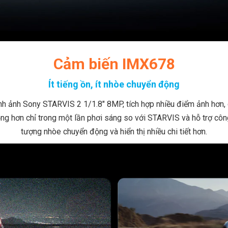
Cảm biến IMX678
Ít tiếng ồn, ít nhòe chuyển động
h ảnh Sony STARVIS 2 1/1.8" 8MP, tích hợp nhiều điểm ảnh hơn, ch
ng hơn chỉ trong một lần phơi sáng so với STARVIS và hỗ trợ côn
tượng nhòe chuyển động và hiển thị nhiều chi tiết hơn.