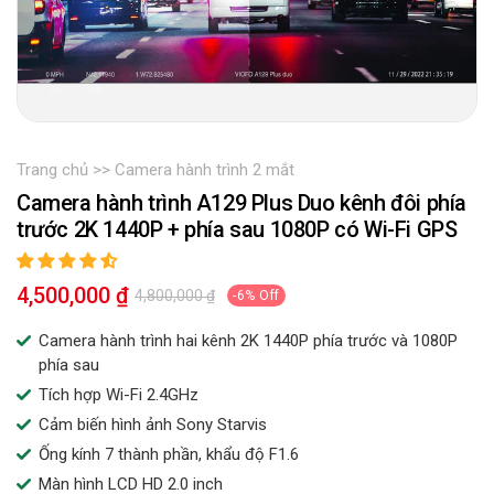
Trang chủ
Camera hành trình 2 mắt
Camera hành trình A129 Plus Duo kênh đôi phía
trước 2K 1440P + phía sau 1080P có Wi-Fi GPS
Sale
4,500,000 ₫
Regular
4,800,000 ₫
-6% Off
price
price
Camera hành trình hai kênh 2K 1440P phía trước và 1080P
phía sau
Tích hợp Wi-Fi 2.4GHz
Cảm biến hình ảnh Sony Starvis
Ống kính 7 thành phần, khẩu độ F1.6
Màn hình LCD HD 2.0 inch