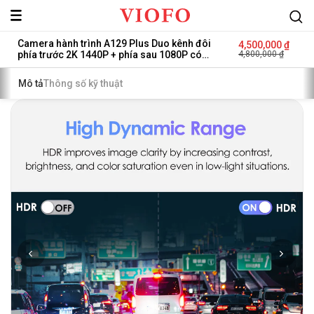
Viofo
Camera hành trình A129 Plus Duo kênh đôi
Sale
4,500,000 ₫
price
Regular
phía trước 2K 1440P + phía sau 1080P có
4,800,000 ₫
Global
price
Wi-Fi GPS
Mô tả
Thông số kỹ thuật
Việt
Nam